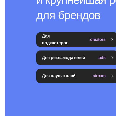
для брендов
Для
.creators
подкастеров
Для рекламодателей
.ads
Для слушателей
.stream