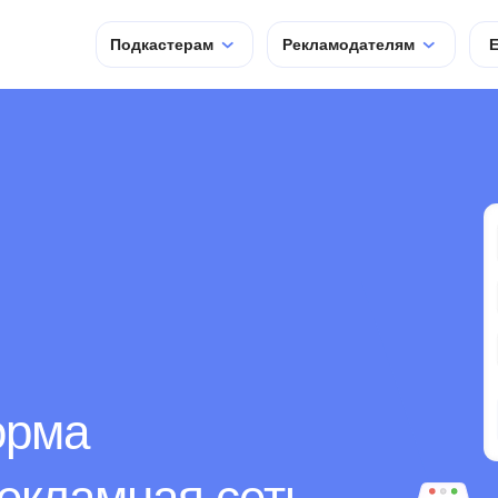
Подкастерам
Рекламодателям
E
Подкастерам
орма
екламная сеть