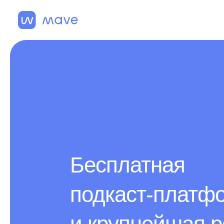
Бесплатная
подкаст-платф
и крупнейшая р